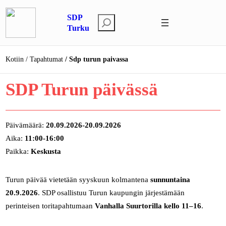
Siirry
SDP
sisältöön
E
Turku
t
s
Kotiin
Tapahtumat
Sdp turun paivassa
i
SDP Turun päivässä
Päivämäärä:
20.09.2026-20.09.2026
Aika:
11:00-16:00
Paikka:
Keskusta
Turun päivää vietetään syyskuun kolmantena
sunnuntaina
20.9.2026
. SDP osallistuu Turun kaupungin järjestämään
perinteisen toritapahtumaan
Vanhalla Suurtorilla kello 11–16
.