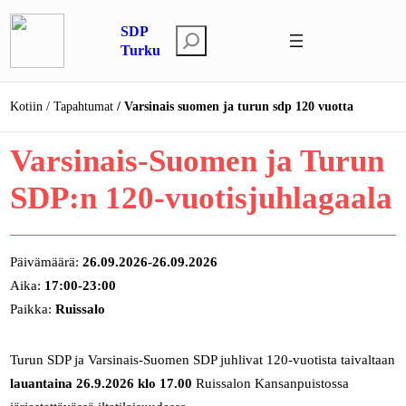
Siirry
SDP
sisältöön
E
Turku
t
s
Kotiin
Tapahtumat
Varsinais suomen ja turun sdp 120 vuotta
i
Varsinais-Suomen ja Turun
SDP:n 120-vuotisjuhlagaala
Päivämäärä:
26.09.2026-26.09.2026
Aika:
17:00-23:00
Paikka:
Ruissalo
Turun SDP ja Varsinais-Suomen SDP juhlivat 120-vuotista taivaltaan
lauantaina 26.9.2026 klo 17.00
Ruissalon Kansanpuistossa