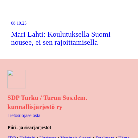
08.10.25
Mari Lahti: Koulutuksella Suomi
nousee, ei sen rajoittamisella
SDP Turku / Turun Sos.dem.
kunnallisjärjestö ry
Tietosuojaselosta
Piiri- ja sisarjärjestöt
SDP
•
Helsinki
•
Uusimaa
•
Varsinais-Suomi
•
Satakunta
•
Häme