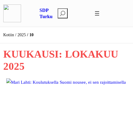
Siirry
SDP
sisältöön
E
Turku
t
s
Kotiin
2025
10
i
KUUKAUSI:
LOKAKUU
2025