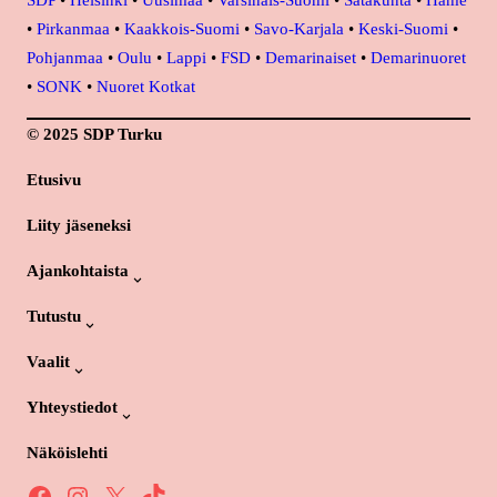
•
Pirkanmaa
•
Kaakkois-Suomi
•
Savo-Karjala
•
Keski-Suomi
•
Pohjanmaa
•
Oulu
•
Lappi
•
FSD
•
Demarinaiset
•
Demarinuoret
•
SONK
•
Nuoret Kotkat
© 2025 SDP Turku
Etusivu
Liity jäseneksi
Ajankohtaista
Tutustu
Vaalit
Yhteystiedot
Näköislehti
Facebook
Instagram
X
TikTok