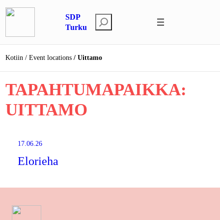
Siirry
SDP
sisältöön
E
Turku
t
s
Kotiin
Event locations
Uittamo
i
TAPAHTUMAPAIKKA:
UITTAMO
17.06.26
Elorieha