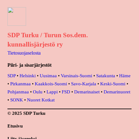
SDP Turku / Turun Sos.dem.
kunnallisjärjestö ry
Tietosuojaselosta
Piiri- ja sisarjärjestöt
SDP
•
Helsinki
•
Uusimaa
•
Varsinais-Suomi
•
Satakunta
•
Häme
•
Pirkanmaa
•
Kaakkois-Suomi
•
Savo-Karjala
•
Keski-Suomi
•
Pohjanmaa
•
Oulu
•
Lappi
•
FSD
•
Demarinaiset
•
Demarinuoret
•
SONK
•
Nuoret Kotkat
© 2025 SDP Turku
Etusivu
Liity jäseneksi