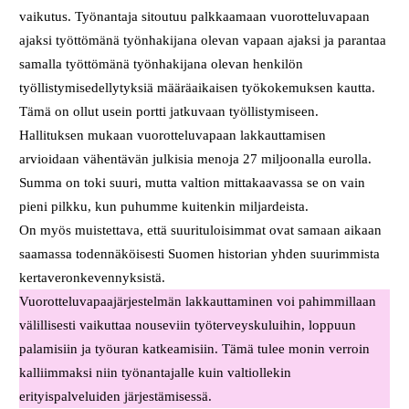
vaikutus. Työnantaja sitoutuu palkkaamaan vuorotteluvapaan
ajaksi työttömänä työnhakijana olevan vapaan ajaksi ja parantaa
samalla työttömänä työnhakijana olevan henkilön
työllistymisedellytyksiä määräaikaisen työkokemuksen kautta.
Tämä on ollut usein portti jatkuvaan työllistymiseen.
Hallituksen mukaan vuorotteluvapaan lakkauttamisen
arvioidaan vähentävän julkisia menoja 27 miljoonalla eurolla.
Summa on toki suuri, mutta valtion mittakaavassa se on vain
pieni pilkku, kun puhumme kuitenkin miljardeista.
On myös muistettava, että suurituloisimmat ovat samaan aikaan
saamassa todennäköisesti Suomen historian yhden suurimmista
kertaveronkevennyksistä.
Vuorotteluvapaajärjestelmän lakkauttaminen voi pahimmillaan
välillisesti vaikuttaa nouseviin työterveyskuluihin, loppuun
palamisiin ja työuran katkeamisiin. Tämä tulee monin verroin
kalliimmaksi niin työnantajalle kuin valtiollekin
erityispalveluiden järjestämisessä.