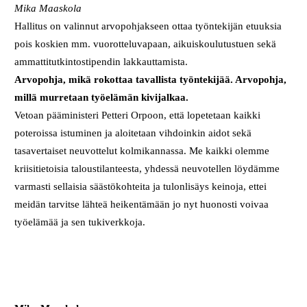
Mika Maaskola
Hallitus on valinnut arvopohjakseen ottaa työntekijän etuuksia
pois koskien mm. vuorotteluvapaan, aikuiskoulutustuen sekä
ammattitutkintostipendin lakkauttamista.
Arvopohja, mikä rokottaa tavallista työntekijää. Arvopohja,
millä murretaan työelämän kivijalkaa.
Vetoan pääministeri Petteri Orpoon, että lopetetaan kaikki
poteroissa istuminen ja aloitetaan vihdoinkin aidot sekä
tasavertaiset neuvottelut kolmikannassa. Me kaikki olemme
kriisitietoisia taloustilanteesta, yhdessä neuvotellen löydämme
varmasti sellaisia säästökohteita ja tulonlisäys keinoja, ettei
meidän tarvitse lähteä heikentämään jo nyt huonosti voivaa
työelämää ja sen tukiverkkoja.