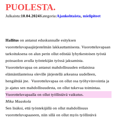
PUOLESTA.
Julkaistu:
10.04.2024
Kategoria:
Ajankohtaista
, 
mielipiteet
Hallitus
on antanut eduskunnalle esityksen
vuorotteluvapaajärjestelmän lakkauttamisesta. Vuorotteluvapaan
tarkoituksena on alun perin ollut edistää lyhytkestoisen työstä
poissaolon avulla työntekijän työssä jaksamista.
Vuorotteluvapaa on antanut mahdollisuuden erilaisissa
elämäntilanteissa oleville järjestellä arkeansa uudelleen,
hengähtää jne. Vuorotteluvapaa on ollut osa työhyvinvointia ja
jo ajatus sen mahdollisuudesta, on ollut tukevaa toimintaa.
Vuorotteluvapaalla on ollut työllistävä vaikutus.
Mika Maaskola
Sen lisäksi, että työntekijällä on ollut mahdollisuus
vuorotteluvapaaseen, niin sillä on ollut myös työllistävä