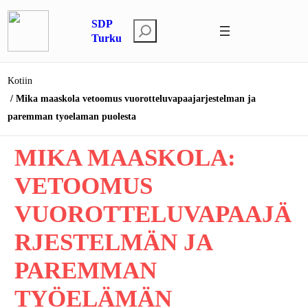
Siirry
SDP
sisältöön
E
Turku
t
s
Kotiin
i
Mika maaskola vetoomus vuorotteluvapaajarjestelman ja
paremman tyoelaman puolesta
MIKA MAASKOLA:
VETOOMUS
VUOROTTELUVAPAAJÄ
RJESTELMÄN JA
PAREMMAN
TYÖELÄMÄN