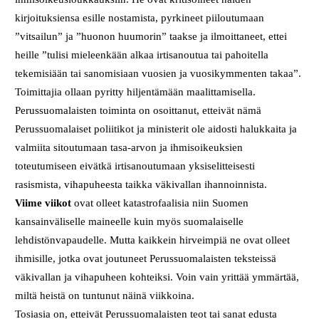
kirjoituksiensa esille nostamista, pyrkineet piiloutumaan
”vitsailun” ja ”huonon huumorin” taakse ja ilmoittaneet, ettei
heille ”tulisi mieleenkään alkaa irtisanoutua tai pahoitella
tekemisiään tai sanomisiaan vuosien ja vuosikymmenten takaa”.
Toimittajia ollaan pyritty hiljentämään maalittamisella.
Perussuomalaisten toiminta on osoittanut, etteivät nämä
Perussuomalaiset poliitikot ja ministerit ole aidosti halukkaita ja
valmiita sitoutumaan tasa-arvon ja ihmisoikeuksien
toteutumiseen eivätkä irtisanoutumaan yksiselitteisesti
rasismista, vihapuheesta taikka väkivallan ihannoinnista.
Viime viikot
ovat olleet katastrofaalisia niin Suomen
kansainväliselle maineelle kuin myös suomalaiselle
lehdistönvapaudelle. Mutta kaikkein hirveimpiä ne ovat olleet
ihmisille, jotka ovat joutuneet Perussuomalaisten teksteissä
väkivallan ja vihapuheen kohteiksi. Voin vain yrittää ymmärtää,
miltä heistä on tuntunut näinä viikkoina.
Tosiasia on, etteivät Perussuomalaisten teot tai sanat edusta