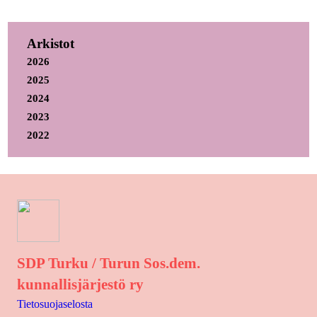
Arkistot
2026
2025
2024
2023
2022
SDP Turku / Turun Sos.dem.
kunnallisjärjestö ry
Tietosuojaselosta