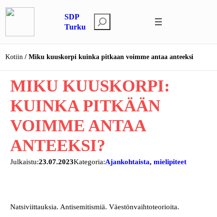
Siirry
SDP
sisältöön
E
Turku
t
s
Kotiin
Miku kuuskorpi kuinka pitkaan voimme antaa anteeksi
i
MIKU KUUSKORPI:
KUINKA PITKÄÄN
VOIMME ANTAA
ANTEEKSI?
Julkaistu:
23.07.2023
Kategoria:
Ajankohtaista
, 
mielipiteet
Natsiviittauksia. Antisemitismiä. Väestönvaihtoteorioita.