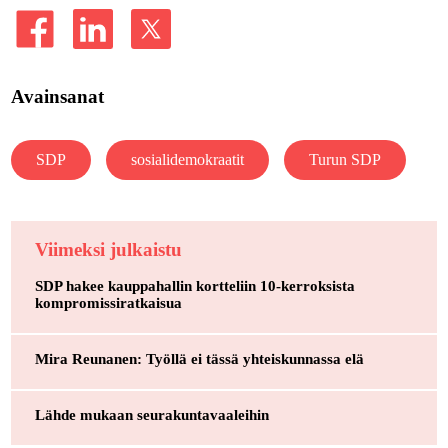
Avainsanat
SDP
sosialidemokraatit
Turun SDP
Viimeksi julkaistu
SDP hakee kauppahallin kortteliin 10-kerroksista
kompromissiratkaisua
Mira Reunanen: Työllä ei tässä yhteiskunnassa elä
Lähde mukaan seurakuntavaaleihin