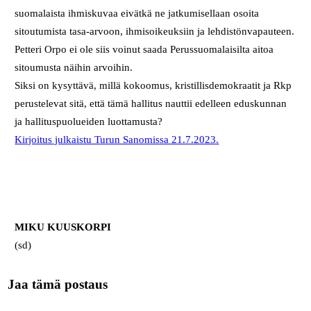
suomalaista ihmiskuvaa eivätkä ne jatkumisellaan osoita
sitoutumista tasa-arvoon, ihmisoikeuksiin ja lehdistönvapauteen.
Petteri Orpo ei ole siis voinut saada Perussuomalaisilta aitoa
sitoumusta näihin arvoihin.
Siksi on kysyttävä, millä kokoomus, kristillisdemokraatit ja Rkp
perustelevat sitä, että tämä hallitus nauttii edelleen eduskunnan
ja hallituspuolueiden luottamusta?
Kirjoitus julkaistu Turun Sanomissa 21.7.2023.
MIKU KUUSKORPI
(sd)
Jaa tämä postaus