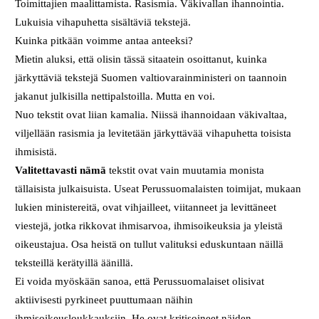
Toimittajien maalittamista. Rasismia. Väkivallan ihannointia.
Lukuisia vihapuhetta sisältäviä tekstejä.
Kuinka pitkään voimme antaa anteeksi?
Mietin aluksi, että olisin tässä sitaatein osoittanut, kuinka
järkyttäviä tekstejä Suomen valtiovarainministeri on taannoin
jakanut julkisilla nettipalstoilla. Mutta en voi.
Nuo tekstit ovat liian kamalia. Niissä ihannoidaan väkivaltaa,
viljellään rasismia ja levitetään järkyttävää vihapuhetta toisista
ihmisistä.
Valitettavasti nämä
tekstit ovat vain muutamia monista
tällaisista julkaisuista. Useat Perussuomalaisten toimijat, mukaan
lukien ministereitä, ovat vihjailleet, viitanneet ja levittäneet
viestejä, jotka rikkovat ihmisarvoa, ihmisoikeuksia ja yleistä
oikeustajua. Osa heistä on tullut valituksi eduskuntaan näillä
teksteillä kerätyillä äänillä.
Ei voida myöskään sanoa, että Perussuomalaiset olisivat
aktiivisesti pyrkineet puuttumaan näihin
ihmisoikeusloukkauksiin. He ovat kritisoineet näiden