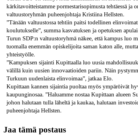
kärkitavoitteistamme pormestarisopimusta tehtäessä ja 
valtuustoryhmän puheenjohtaja Kristiina Hellsten.
”Tänään valtuustossa tehtiin paitsi todellinen elinvoimat
koulutukselle”, summa kasvatuksen ja opetuksen apulai
Turun SDP:n valtuustoryhmä näkee, että kampus luo ma
tuomalla enemmän opiskelijoita saman katon alle, mutta
yhteistyölle.
”Kampuksen sijainti Kupittaalla luo uusia mahdollisuuksi
välillä kuin uusien innovaatioiden pariin. Näin pysty
Turkuun uudenlaista elinvoimaa”, jatkaa Elo.
Kupittaan kannen sijaintia puoltaa myös ympäröivät hyv
kaupunginosaa. ”Haluamme nostaa Kupittaan alueen Suo
johon halutaan tulla läheltä ja kaukaa, halutaan inves
puheenjohtaja Hellsten.
Jaa tämä postaus