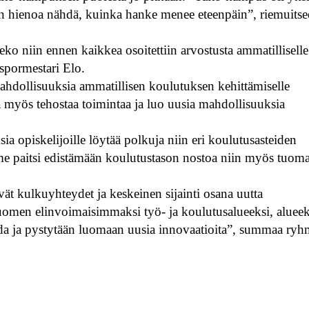
on hienoa nähdä, kuinka hanke menee eteenpäin”, riemuitse
eko niin ennen kaikkea osoitettiin arvostusta ammatilliselle
spormestari Elo.
hdollisuuksia ammatillisen koulutuksen kehittämiselle
 myös tehostaa toimintaa ja luo uusia mahdollisuuksia
a opiskelijoille löytää polkuja niin eri koulutusasteiden
mme paitsi edistämään koulutustason nostoa niin myös tuom
ät kulkuyhteydet ja keskeinen sijainti osana uutta
men elinvoimaisimmaksi työ- ja koulutusalueeksi, alueek
toida ja pystytään luomaan uusia innovaatioita”, summaa ry