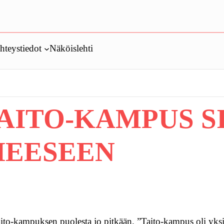
hteystiedot
Näköislehti
TAITO-KAMPUS S
HEESEEN
ito-kampuksen puolesta jo pitkään. ”Taito-kampus oli yks