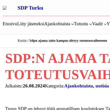
Siirry
SDP Turku
sisältöön
Etusivu
Liity jäseneksi
Ajankohtaista
Tutustu
Vaalit
Y
Kotiin
Sdpn ajama taito kampus siirtyy toteutusvaiheeseen
SDP:N AJAMA 
TOTEUTUSVAI
Julkaistu:
26.08.2024
Kategoria:
Ajankohtaista
, 
uutisia
Turun SDP on tehnyt töitä ammatillisen koulutuksen Ta