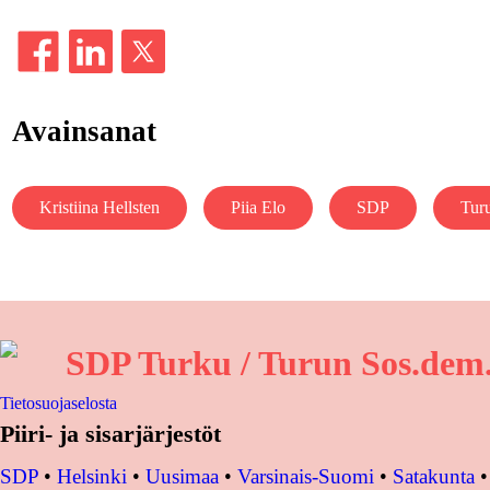
Avainsanat
Kristiina Hellsten
Piia Elo
SDP
Tur
SDP Turku / Turun Sos.dem. 
Tietosuojaselosta
Piiri- ja sisarjärjestöt
SDP
•
Helsinki
•
Uusimaa
•
Varsinais-Suomi
•
Satakunta