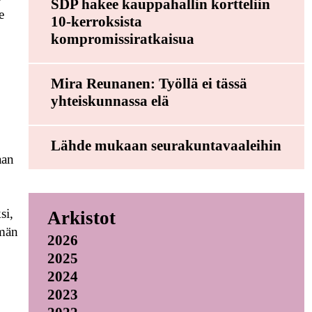
SDP hakee kauppahallin kortteliin
e
10-kerroksista
kompromissiratkaisua
Mira Reunanen: Työllä ei tässä
yhteiskunnassa elä
Lähde mukaan seurakuntavaaleihin
aan
si,
Arkistot
hmän
2026
2025
2024
2023