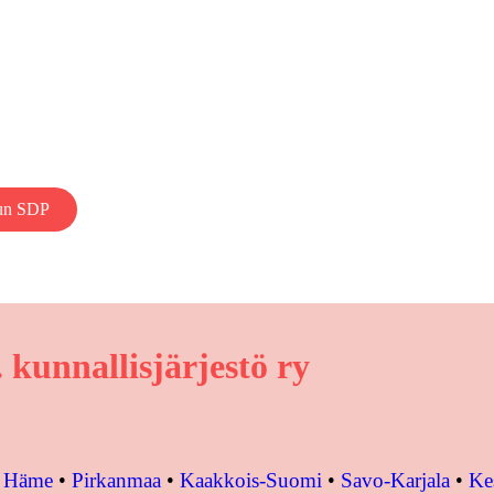
un SDP
kunnallisjärjestö ry
•
Häme
•
Pirkanmaa
•
Kaakkois-Suomi
•
Savo-Karjala
•
Ke