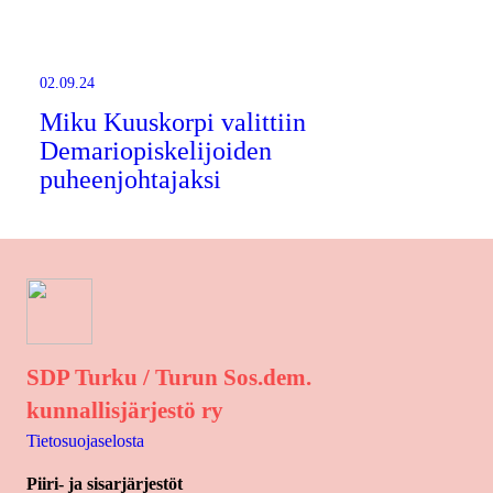
02.09.24
Miku Kuuskorpi valittiin
Demariopiskelijoiden
puheenjohtajaksi
SDP Turku / Turun Sos.dem.
kunnallisjärjestö ry
Tietosuojaselosta
Piiri- ja sisarjärjestöt