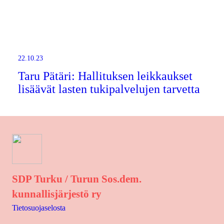
22.10.23
Taru Pätäri: Hallituksen leikkaukset
lisäävät lasten tukipalvelujen tarvetta
SDP Turku / Turun Sos.dem.
kunnallisjärjestö ry
Tietosuojaselosta