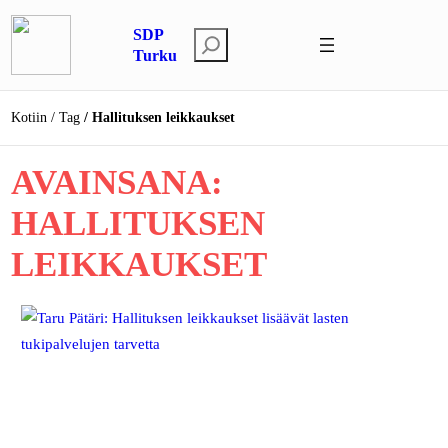
Siirry
SDP
sisältöön
E
Turku
t
s
Kotiin
Tag
Hallituksen leikkaukset
i
AVAINSANA:
HALLITUKSEN
LEIKKAUKSET