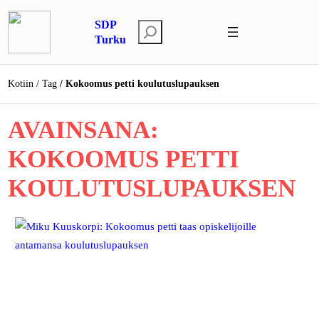
Siirry
SDP
sisältöön
E
Turku
t
s
Kotiin
Tag
Kokoomus petti koulutuslupauksen
i
AVAINSANA:
KOKOOMUS PETTI
KOULUTUSLUPAUKSEN