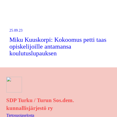
25.09.23
Miku Kuuskorpi: Kokoomus petti taas
opiskelijoille antamansa
koulutuslupauksen
SDP Turku / Turun Sos.dem.
kunnallisjärjestö ry
Tietosuojaselosta