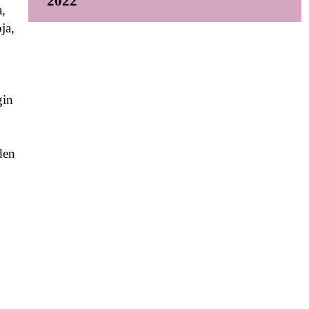
2022
a,
ja,
gin
den