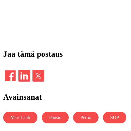
Jaa tämä postaus
Avainsanat
Mari Lahti
Pansio
Perno
SDP