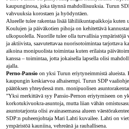
kaupunginosa, joka täynnä mahdollisuuksia. Turun SDP h
vahvuuksia korostaen ja hyödyntäen.
Alueelle tulee rakentaa lisää lähiliikuntapaikkoja kuten 
Koulujen ja päiväkotien pihoja on kehitettävä kannust
ulkopuolella. Nuorille tulee olla turvallisia ympäristöjä 
ja aktiivista, saavutettavaa nuorisotoimintaa tarjottava k
aikoina monipuolista toimintaa kuten erilaista päivätoim
kanssa – toimintaa, jotta jokaisella lapsella olisi mahdol
ajalla.
Perno-Pansio
on yksi Turun eriytyneimmistä alueista. 
kaupungin keskiarvoa alhaisempi. Turun SDP vaaliohjel
päätöksen yhteydessä mm. monipuolisen asuntorakentami
”Yksi merkittävä syy Pansio-Pernon eriytymiseen on yks
korkotukivuokra-asuntoja, mutta liian vähän omistusas
asuntotarjonta olisi avainasemassa alueen väestörakent
SDP:n puheenjohtaja Mari Lahti kuvailee. Lahti on viet
ympäristöä kauniina, vehreänä ja rauhallisena.