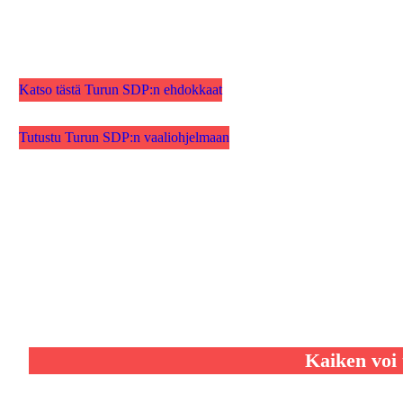
Katso tästä Turun SDP:n ehdokkaat
Tutustu Turun SDP:n vaaliohjelmaan
Kaiken voi