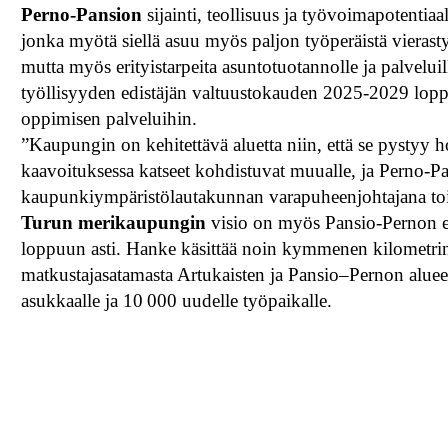
Perno-Pansion
sijainti, teollisuus ja työvoimapotentiaa
jonka myötä siellä asuu myös paljon työperäistä vierast
mutta myös erityistarpeita asuntotuotannolle ja palvel
työllisyyden edistäjän valtuustokauden 2025-2029 lop
oppimisen palveluihin.
”Kaupungin on kehitettävä aluetta niin, että se pystyy 
kaavoituksessa katseet kohdistuvat muualle, ja Perno-P
kaupunkiympäristölautakunnan varapuheenjohtajana toi
Turun merikaupungin
visio on myös Pansio-Pernon eh
loppuun asti. Hanke käsittää noin kymmenen kilometrin 
matkustajasatamasta Artukaisten ja Pansio–Pernon alueel
asukkaalle ja 10 000 uudelle työpaikalle.