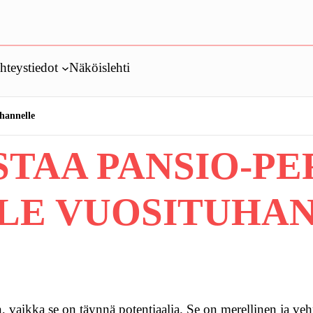
hteystiedot
Näköislehti
uhannelle
STAA PANSIO-P
LLE VUOSITUHA
 vaikka se on täynnä potentiaalia. Se on merellinen ja veh