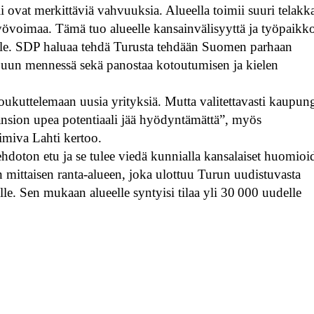
li ovat merkittäviä vahvuuksia. Alueella toimii suuri telakk
yövoimaa. Tämä tuo alueelle kansainvälisyyttä ja työpaikko
uille. SDP haluaa tehdä Turusta tehdään Suomen parhaan
puun mennessä sekä panostaa kotoutumisen ja kielen
houkuttelemaan uusia yrityksiä. Mutta valitettavasti kaupun
ansion upea potentiaali jää hyödyntämättä”, myös
miva Lahti kertoo.
doton etu ja se tulee viedä kunnialla kansalaiset huomioi
mittaisen ranta-alueen, joka ulottuu Turun uudistuvasta
le. Sen mukaan alueelle syntyisi tilaa yli 30 000 uudelle