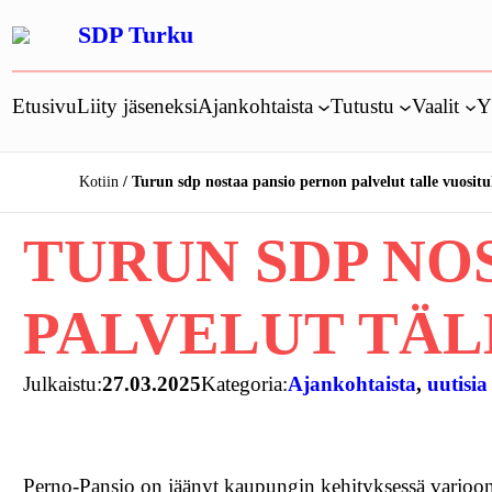
Siirry
SDP Turku
sisältöön
Etusivu
Liity jäseneksi
Ajankohtaista
Tutustu
Vaalit
Y
Kotiin
Turun sdp nostaa pansio pernon palvelut talle vuosit
TURUN SDP NO
PALVELUT TÄ
Julkaistu:
27.03.2025
Kategoria:
Ajankohtaista
, 
uutisia
Perno-Pansio on jäänyt kaupungin kehityksessä varjoon,