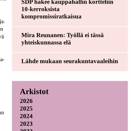
SDP hakee kauppahallin kortteliin
10-kerroksista
kompromissiratkaisua
ja.
en
Mira Reunanen: Työllä ei tässä
vä
yhteiskunnassa elä
aa-
Lähde mukaan seurakuntavaaleihin
Arkistot
2026
2025
un
2024
2023