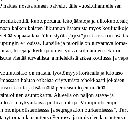
aluaa nostaa alueen palvelut tälle vuosituhannelle sen
urheilukenttiä, kuntoportaita, tekojääratoja ja ulkokuntosale
amaan kaikenikäisten liikunnan lisäämistä myös kouluaikoj
viettää vapaa-aikaa. Yhteistyötä järjestöjen kanssa on lisättä
aupungin eri osissa. Lapsille ja nuorille on turvattava loma-
intaa, leirejä ja kerhoja yhteistyössä kolmannen sektorin
lisuus viettää turvallista ja mielekästä arkea koulussa ja vap
Koulutustaso on matala, työttömyys korkealla ja tulotaso
massaan haluaa ehkäistä eriytymistä tehokkaasti jokaisen
sen kautta ja lisäämällä perheasuntojen määrää.
ipuolinen asuntokanta. Alueella on paljon arava- ja
untoja ja nykyaikaisia perheasuntoja. Monipuolisempi
een monipuolistamisessa ja segregaation purkamisessa”, Tur
tänyt oman lapsuutensa Pernossa ja muistelee lapsuutensa