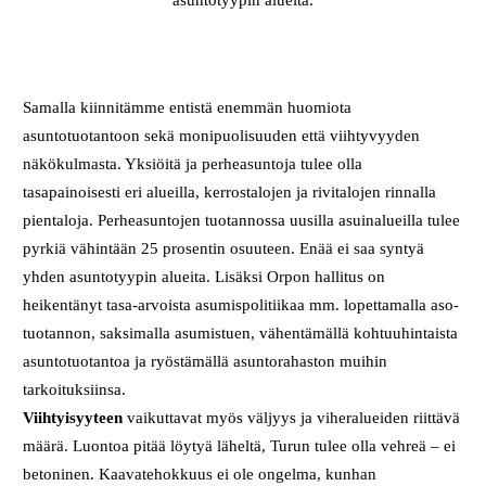
asuntotyypin alueita.
Samalla kiinnitämme entistä enemmän huomiota
asuntotuotantoon sekä monipuolisuuden että viihtyvyyden
näkökulmasta. Yksiöitä ja perheasuntoja tulee olla
tasapainoisesti eri alueilla, kerrostalojen ja rivitalojen rinnalla
pientaloja. Perheasuntojen tuotannossa uusilla asuinalueilla tulee
pyrkiä vähintään 25 prosentin osuuteen. Enää ei saa syntyä
yhden asuntotyypin alueita. Lisäksi Orpon hallitus on
heikentänyt tasa-arvoista asumispolitiikaa mm. lopettamalla aso-
tuotannon, saksimalla asumistuen, vähentämällä kohtuuhintaista
asuntotuotantoa ja ryöstämällä asuntorahaston muihin
tarkoituksiinsa.
Viihtyisyyteen
vaikuttavat myös väljyys ja viheralueiden riittävä
määrä. Luontoa pitää löytyä läheltä, Turun tulee olla vehreä – ei
betoninen. Kaavatehokkuus ei ole ongelma, kunhan