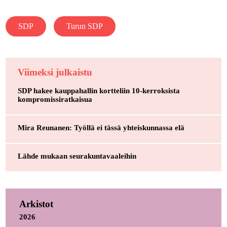
SDP
Turun SDP
Viimeksi julkaistu
SDP hakee kauppahallin kortteliin 10-kerroksista
kompromissiratkaisua
Mira Reunanen: Työllä ei tässä yhteiskunnassa elä
Lähde mukaan seurakuntavaaleihin
Arkistot
2026