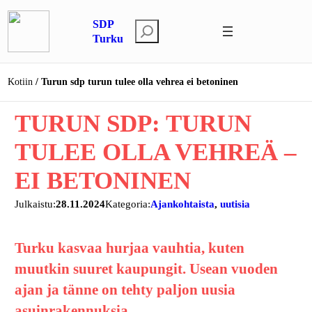
Siirry
SDP
sisältöön
E
Turku
t
s
Kotiin
Turun sdp turun tulee olla vehrea ei betoninen
i
TURUN SDP: TURUN
TULEE OLLA VEHREÄ –
EI BETONINEN
Julkaistu:
28.11.2024
Kategoria:
Ajankohtaista
, 
uutisia
Turku kasvaa hurjaa vauhtia, kuten
muutkin suuret kaupungit. Usean vuoden
ajan ja tänne on tehty paljon uusia
asuinrakennuksia.