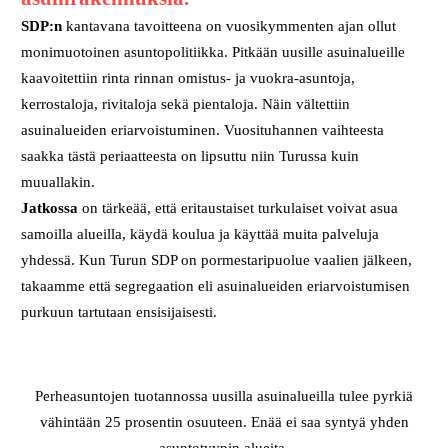
SDP:n
kantavana tavoitteena on vuosikymmenten ajan ollut
monimuotoinen asuntopolitiikka. Pitkään uusille asuinalueille
kaavoitettiin rinta rinnan omistus- ja vuokra-asuntoja,
kerrostaloja, rivitaloja sekä pientaloja. Näin vältettiin
asuinalueiden eriarvoistuminen. Vuosituhannen vaihteesta
saakka tästä periaatteesta on lipsuttu niin Turussa kuin
muuallakin.
Jatkossa
on tärkeää, että eritaustaiset turkulaiset voivat asua
samoilla alueilla, käydä koulua ja käyttää muita palveluja
yhdessä. Kun Turun SDP on pormestaripuolue vaalien jälkeen,
takaamme että segregaation eli asuinalueiden eriarvoistumisen
purkuun tartutaan ensisijaisesti.
Perheasuntojen tuotannossa uusilla asuinalueilla tulee pyrkiä
vähintään 25 prosentin osuuteen. Enää ei saa syntyä yhden