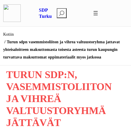
Siirry
SDP
sisältöön
E
Turku
t
s
Kotiin
i
Turun sdpn vasemmistoliiton ja vihrea valtuustoryhma jattavat
yhteisaloitteen maksuttomasta toisesta asteesta turun kaupungin
turvattava maksuttomat oppimateriaalit myos jatkossa
TURUN SDP:N,
VASEMMISTOLIITON
JA VIHREÄ
VALTUUSTORYHMÄ
JÄTTÄVÄT