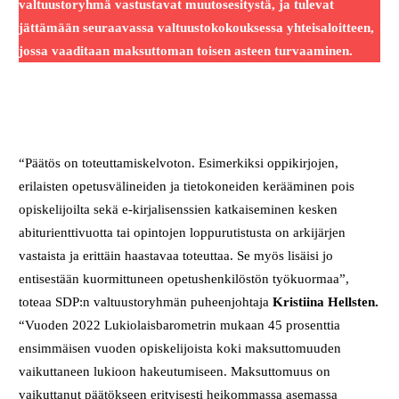
valtuustoryhmä vastustavat muutosesitystä, ja tulevat
jättämään seuraavassa valtuustokokouksessa yhteisaloitteen,
jossa vaaditaan maksuttoman toisen asteen turvaaminen.
“Päätös on toteuttamiskelvoton. Esimerkiksi oppikirjojen,
erilaisten opetusvälineiden ja tietokoneiden kerääminen pois
opiskelijoilta sekä e-kirjalisenssien katkaiseminen kesken
abiturienttivuotta tai opintojen loppurutistusta on arkijärjen
vastaista ja erittäin haastavaa toteuttaa. Se myös lisäisi jo
entisestään kuormittuneen opetushenkilöstön työkuormaa”,
toteaa SDP:n valtuustoryhmän puheenjohtaja
Kristiina Hellsten.
“Vuoden 2022 Lukiolaisbarometrin mukaan 45 prosenttia
ensimmäisen vuoden opiskelijoista koki maksuttomuuden
vaikuttaneen lukioon hakeutumiseen. Maksuttomuus on
vaikuttanut päätökseen erityisesti heikommassa asemassa