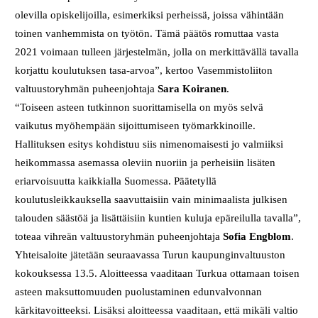
olevilla opiskelijoilla, esimerkiksi perheissä, joissa vähintään
toinen vanhemmista on työtön. Tämä päätös romuttaa vasta
2021 voimaan tulleen järjestelmän, jolla on merkittävällä tavalla
korjattu koulutuksen tasa-arvoa”, kertoo Vasemmistoliiton
valtuustoryhmän puheenjohtaja
Sara Koiranen
.
“Toiseen asteen tutkinnon suorittamisella on myös selvä
vaikutus myöhempään sijoittumiseen työmarkkinoille.
Hallituksen esitys kohdistuu siis nimenomaisesti jo valmiiksi
heikommassa asemassa oleviin nuoriin ja perheisiin lisäten
eriarvoisuutta kaikkialla Suomessa. Päätetyllä
koulutusleikkauksella saavuttaisiin vain minimaalista julkisen
talouden säästöä ja lisättäisiin kuntien kuluja epäreilulla tavalla”,
toteaa vihreän valtuustoryhmän puheenjohtaja
Sofia Engblom
.
Yhteisaloite jätetään seuraavassa Turun kaupunginvaltuuston
kokouksessa 13.5. Aloitteessa vaaditaan Turkua ottamaan toisen
asteen maksuttomuuden puolustaminen edunvalvonnan
kärkitavoitteeksi. Lisäksi aloitteessa vaaditaan, että mikäli valtio