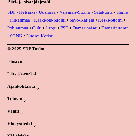
Piiri- ja sisarjärjestöt
SDP
•
Helsinki
•
Uusimaa
•
Varsinais-Suomi
•
Satakunta
•
Häme
•
Pirkanmaa
•
Kaakkois-Suomi
•
Savo-Karjala
•
Keski-Suomi
•
Pohjanmaa
•
Oulu
•
Lappi
•
FSD
•
Demarinaiset
•
Demarinuoret
•
SONK
•
Nuoret Kotkat
© 2025 SDP Turku
Etusivu
Liity jäseneksi
Ajankohtaista
Tutustu
Vaalit
Yhteystiedot
Näköislehti