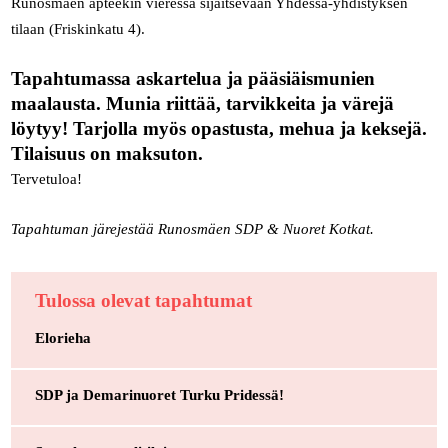
Runosmäen apteekin vieressä sijaitsevaan Yhdessä-yhdistyksen
tilaan (Friskinkatu 4).
Tapahtumassa askartelua ja pääsiäismunien
maalausta. Munia riittää, tarvikkeita ja värejä
löytyy! Tarjolla myös opastusta, mehua ja keksejä.
Tilaisuus on maksuton.
Tervetuloa!
Tapahtuman järejestää Runosmäen SDP & Nuoret Kotkat.
Tulossa olevat tapahtumat
Elorieha
SDP ja Demarinuoret Turku Pridessä!