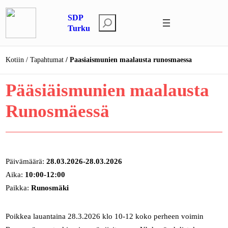
Siirry
SDP
sisältöön
E
Turku
t
s
Kotiin
Tapahtumat
Paasiaismunien maalausta runosmaessa
i
Pääsiäismunien maalausta
Runosmäessä
Päivämäärä:
28.03.2026-28.03.2026
Aika:
10:00-12:00
Paikka:
Runosmäki
Poikkea lauantaina 28.3.2026 klo 10-12 koko perheen voimin