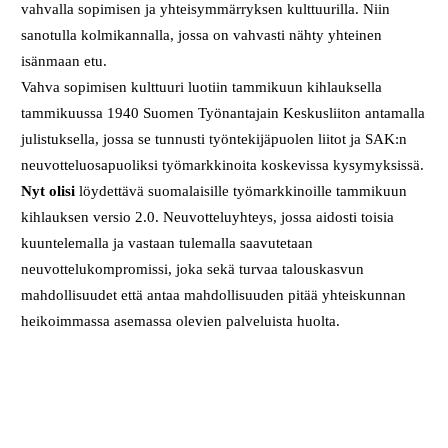
vahvalla sopimisen ja yhteisymmärryksen kulttuurilla. Niin
sanotulla kolmikannalla, jossa on vahvasti nähty yhteinen
isänmaan etu.
Vahva sopimisen kulttuuri luotiin tammikuun kihlauksella
tammikuussa 1940 Suomen Työnantajain Keskusliiton antamalla
julistuksella, jossa se tunnusti työntekijäpuolen liitot ja SAK:n
neuvotteluosapuoliksi työmarkkinoita koskevissa kysymyksissä.
Nyt olisi
löydettävä suomalaisille työmarkkinoille tammikuun
kihlauksen versio 2.0. Neuvotteluyhteys, jossa aidosti toisia
kuuntelemalla ja vastaan tulemalla saavutetaan
neuvottelukompromissi, joka sekä turvaa talouskasvun
mahdollisuudet että antaa mahdollisuuden pitää yhteiskunnan
heikoimmassa asemassa olevien palveluista huolta.