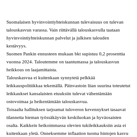
Suomalaisen hyvinvointiyhteiskunnan tulevaisuus on tulevan
talouskasvun varassa. Vain riittävällä talouskasvulla taataan
hyvinvointiyhteiskunnan palvelut ja julkisen talouden
kestävyys.
Suomen Pankin ennusteen mukaan bkt supistuu 0,2 prosenttia
vuonna 2024. Taloutemme on taantumassa ja talouskasvun
heikkous on laajamittaista.
Talouskasvua ei kuitenkaan synnytetä pelkkää
leikkauspolitiikkaa tekemällä. Päinvastoin liian suurina toteutetut
leikkaukset kansalaisten etuuksiin tulevat vähentämään
ostovoimaa ja heikentämään talouskasvua.
Toisaalta hallituksen tarjoamat tuloveron kevennykset tasaavat
tilannetta hieman työssäkäyvän keskiluokan ja hyväosaisten
osalta. Kaikkein heikoimmassa olevien tukileikkauksiin asia ei
kuitenkaan yletä. Onneksemme inflaation tuoma hintojen kasvu