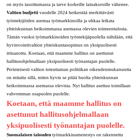
on myös tasoittumassa ja tarve korkeille lainakoroille vähenee.
Valtion budjetti
vuodelle 2024 heikentää merkittävästi
työntekijöiden asemaa työmarkkinoilla ja uhkaa leikata
yhteiskunnan heikoimmassa asemassa olevien toimeentulosta.
Tämän vuoksi työmarkkinoiden työntekijäpuolella nähdään, että
hyvinvointivaltion yhteiskuntasopimus on yksipuolisesti
irtisanottu. Koetaan, että maamme hallitus on asettunut
hallitusohjelmallaan yksipuolisesti työnantajan puolelle.
Perinteisesti valtion toteuttaman politiikan oikeudenmukaisuutta
on mitattu sillä, miten hyvin se pitää huolta yhteiskunnan
heikoimmassa asemassa olevista. Nyt hallitus asettuu toimillaan
vahvemman osapuolen puolelle.
Koetaan, että maamme hallitus on
asettunut hallitusohjelmallaan
yksipuolisesti työnantajan puolelle.
Suomalaisen talouden
työmarkkinamenestys on rakennettu