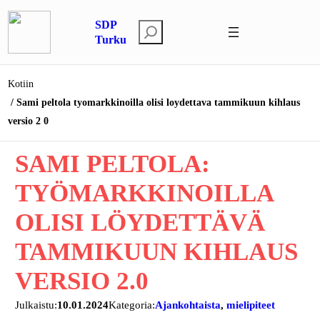
Siirry
SDP
sisältöön
E
Turku
t
s
Kotiin
i
Sami peltola tyomarkkinoilla olisi loydettava tammikuun kihlaus
versio 2 0
SAMI PELTOLA:
TYÖMARKKINOILLA
OLISI LÖYDETTÄVÄ
TAMMIKUUN KIHLAUS
VERSIO 2.0
Julkaistu:
10.01.2024
Kategoria:
Ajankohtaista
, 
mielipiteet