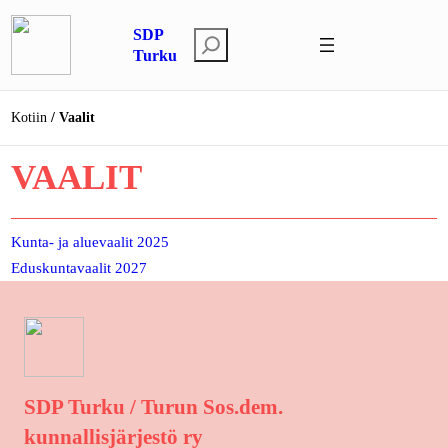
Siirry
SDP
sisältöön
E
Turku
t
s
Kotiin
Vaalit
i
VAALIT
Kunta- ja aluevaalit 2025
Eduskuntavaalit 2027
SDP Turku / Turun Sos.dem.
kunnallisjärjestö ry