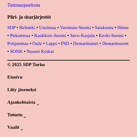
Tietosuojaselosta
Piiri- ja sisarjärjestöt
SDP
•
Helsinki
•
Uusimaa
•
Varsinais-Suomi
•
Satakunta
•
Häme
•
Pirkanmaa
•
Kaakkois-Suomi
•
Savo-Karjala
•
Keski-Suomi
•
Pohjanmaa
•
Oulu
•
Lappi
•
FSD
•
Demarinaiset
•
Demarinuoret
•
SONK
•
Nuoret Kotkat
© 2025 SDP Turku
Etusivu
Liity jäseneksi
Ajankohtaista
Tutustu
Vaalit